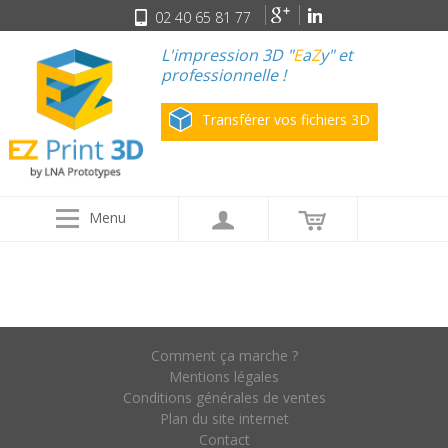
02 40 65 81 77
L'impression 3D "
E
a
Z
y" et
professionnelle !
Transférer vos fichiers 3D
Menu
Comment ça marche ?
Mentions légales
Conditions générales de ventes
Plan du site internet
Contact