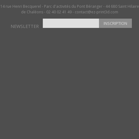
14 rue Henri Becquerel - Parc d'activités du Pont Béranger - 44 680 Saint Hilaire
de Chaléons - 02 40 02 41 49 -
contact@ez-print3d.com
INSCRIPTION
NEWSLETTER