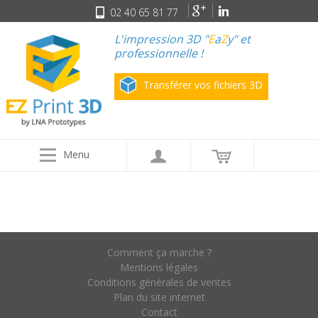
02 40 65 81 77
L'impression 3D "
E
a
Z
y" et
professionnelle !
Transférer vos fichiers 3D
Menu
Comment ça marche ?
Mentions légales
Conditions générales de ventes
Plan du site internet
Contact