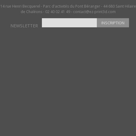
14 rue Henri Becquerel - Parc d'activités du Pont Béranger - 44 680 Saint Hilaire
de Chaléons - 02 40 02 41 49 -
contact@ez-print3d.com
INSCRIPTION
NEWSLETTER