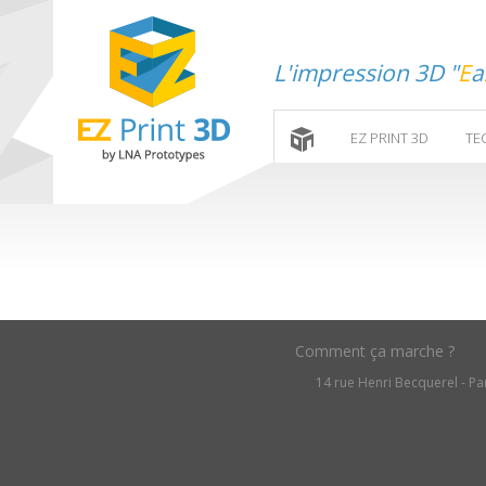
L'impression 3D "
E
a
EZ PRINT 3D
TE
Comment ça marche ?
14 rue Henri Becquerel - Par