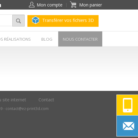
Mon compte
Mon panier
Transférer vos fichiers 3D
S RÉALISATIONS
BLOG
NOUS CONTACTER
 site internet
Contact
49 -
contact@ez-print3d.com