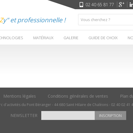
02 40 65 81 77
Z
y" et professionnelle !
CHNOLOGIES
MATÉRIAUX
GALERIE
GUIDE DE CHOIX
NO
Mentions légales
Conditions générales de ventes
Plan du
c d'activités du Pont Béranger - 44 680 Saint Hilaire de Chaléons - 02 40 02 41 
NEWSLETTER
INSCRIPTION