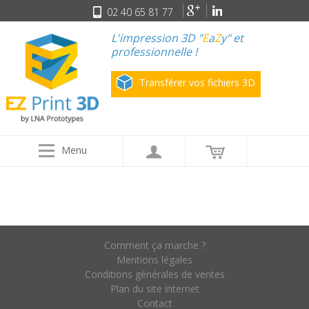
02 40 65 81 77
L'impression 3D "
E
a
Z
y" et
professionnelle !
Transférer vos fichiers 3D
Menu
Comment ça marche ?
Mentions légales
Conditions générales de ventes
Plan du site internet
Contact