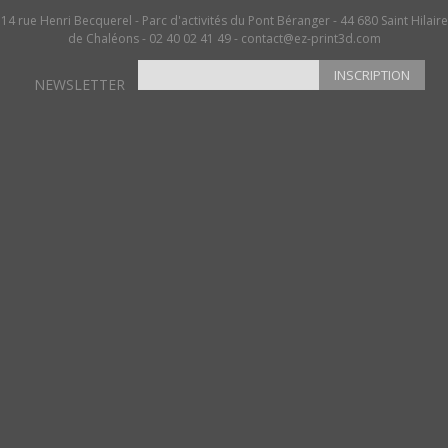
14 rue Henri Becquerel - Parc d'activités du Pont Béranger - 44 680 Saint Hilaire
de Chaléons - 02 40 02 41 49 -
contact@ez-print3d.com
INSCRIPTION
NEWSLETTER