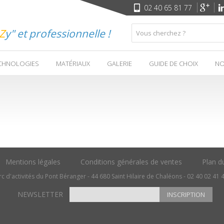
02 40 65 81 77
Z
y" et professionnelle !
CHNOLOGIES
MATÉRIAUX
GALERIE
GUIDE DE CHOIX
NO
Mentions légales
Conditions générales de ventes
Plan du
c d'activités du Pont Béranger - 44 680 Saint Hilaire de Chaléons - 02 40 02 41 
NEWSLETTER
INSCRIPTION