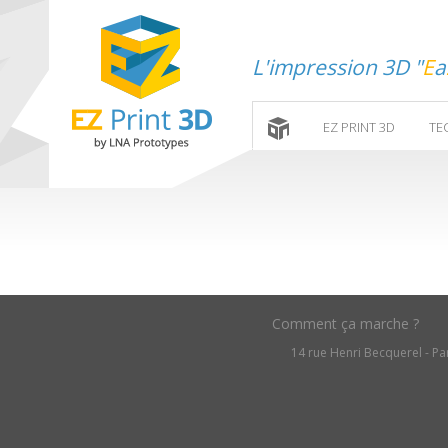
L'impression 3D "
E
a
EZ PRINT 3D
TE
Comment ça marche ?
14 rue Henri Becquerel - Par