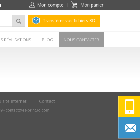
Mon compte
Mon panier
Transférer vos fichiers 3D
S RÉALISATIONS
BLOG
NOUS CONTACTER
 site internet
Contact
49 -
contact@ez-print3d.com