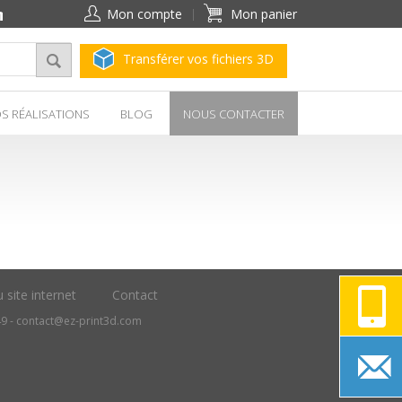
Mon compte
Mon panier
Transférer vos fichiers 3D
S RÉALISATIONS
BLOG
NOUS CONTACTER
 site internet
Contact
49 -
contact@ez-print3d.com