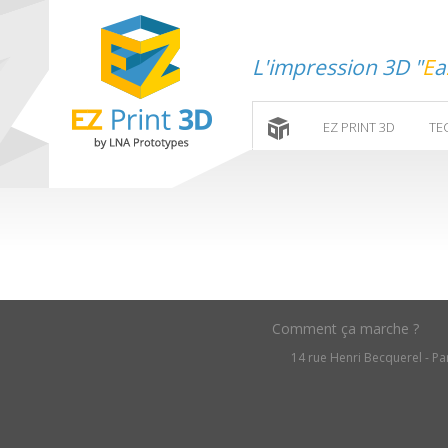
L'impression 3D "
E
a
EZ PRINT 3D
TE
Comment ça marche ?
14 rue Henri Becquerel - Par