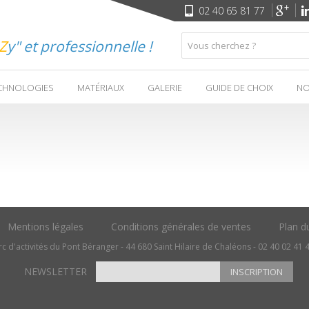
02 40 65 81 77
Z
y" et professionnelle !
CHNOLOGIES
MATÉRIAUX
GALERIE
GUIDE DE CHOIX
NO
Mentions légales
Conditions générales de ventes
Plan du
c d'activités du Pont Béranger - 44 680 Saint Hilaire de Chaléons - 02 40 02 41 
NEWSLETTER
INSCRIPTION