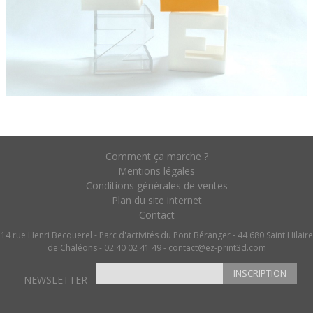
Comment ça marche ?
Mentions légales
Conditions générales de ventes
Plan du site internet
Contact
14 rue Henri Becquerel - Parc d'activités du Pont Béranger - 44 680 Saint Hilaire
de Chaléons - 02 40 02 41 49 -
contact@ez-print3d.com
INSCRIPTION
NEWSLETTER